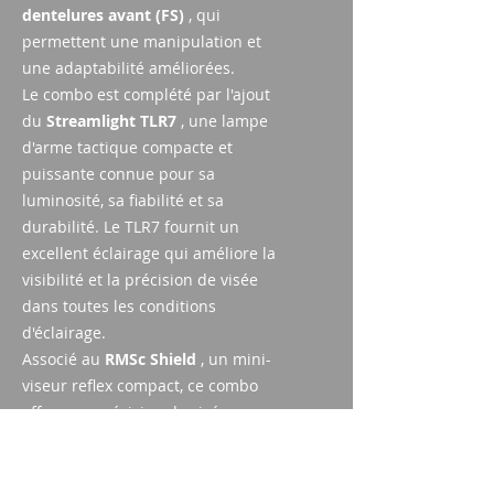
dentelures avant (FS)
, qui
permettent une manipulation et
une adaptabilité améliorées.
Le combo est complété par l'ajout
du
Streamlight TLR7
, une lampe
d'arme tactique compacte et
puissante connue pour sa
luminosité, sa fiabilité et sa
durabilité. Le TLR7 fournit un
excellent éclairage qui améliore la
visibilité et la précision de visée
dans toutes les conditions
d'éclairage.
Associé au
RMSc Shield
, un mini-
viseur reflex compact, ce combo
offre une précision de visée
améliorée et une acquisition rapide
de la cible. Le RMSc Shield est
reconnu pour sa robustesse et sa