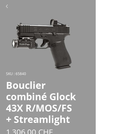
SKU : 65840
Bouclier
combiné Glock
43X R/MOS/FS
+ Streamlight
Prix
1 306,00 CHF