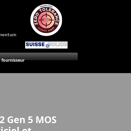
amentum
 fournisseur
2 Gen 5 MOS
iciel et