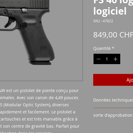
logiciel
SKU : 47822
849,00 CH
Quantité
*
Aj
W est un pistolet de pointe conçu pour
aximales. Avec son canon de 4,49 pouces
Données technique
S (Modular Optic System), diverses
Calibre :
40 S&W
pidement et facilement. Le pistolet a
sorte d'approbation
Système de déc
artouches et est très maniable grâce à
Action®
 son centre de gravité bas. Parfait pour
Certificat d'acqu
Capacité magnét
Carte d'identité