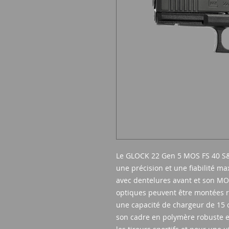
Le GLOCK 22 Gen 5 MOS FS 40 S&
une précision et une fiabilité m
avec dentelures avant et son MO
optiques peuvent être montées ra
une capacité de chargeur de 15 c
son cadre en polymère robuste et