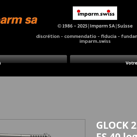
© 1986 - 2025|Imparm SA|Suisse
discrétion - commendatio - fiducia - fund
imparm.swiss
s
Votre
GLOCK 2
FS 40 log