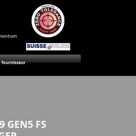
amentum
 fournisseur
9 GEN5 FS
GER