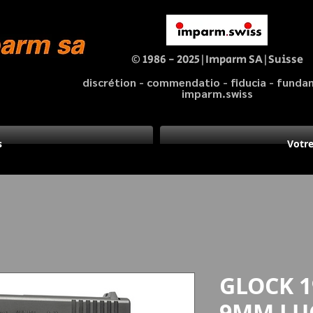
© 1986 - 2025|Imparm SA|Suisse
discrétion - commendatio - fiducia - fund
imparm.swiss
s
Votre
GLOCK 1
9MM LU