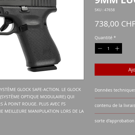
SKU : 47658
738,00 CH
Quantité
*
Aj
SYSTÈME GLOCK SAFE-ACTION. LE GLOCK
Données technique
(SYSTÈME OPTIQUE MODULAIRE) QUI
CALIBRE:
LUGER 9M
RS À POINT ROUGE. PLUS AVEC FS
contenu de la livrai
VISIÈRE : VUE ARRIÈ
NE MEILLEURE MANIPULATION LORS DE LA
LONGUEUR DU BARI
PISTOLET D'ACT
LA CAPACITÉ DU CH
sorte d'approbation
2 REVUES
31 / 33 )
1 AIDE AU CHA
Certificat d'acqu
POIDS SANS MAGAZI