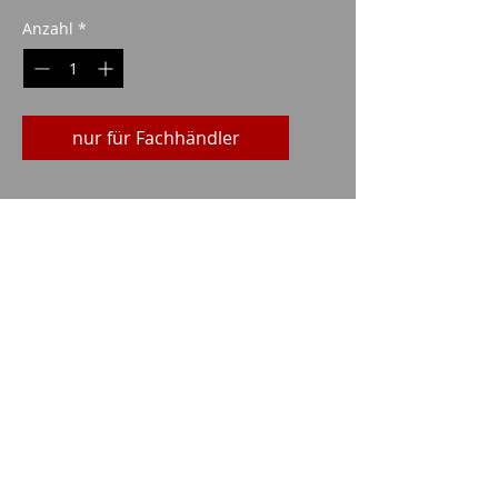
Anzahl
*
nur für Fachhändler
Imparm SA
Industriestrasse 18
9300 Wittenbach
Anrufen
Tel.:
071 245 20 25
Fax:
071 245 64 06
Kontakt
imparm@bluewin.ch