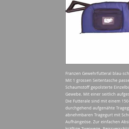
Franzen Gewehrfutteral blau-sc
Mit 1 grossen Seitentasche pass
Schaumstoff gepolsterte Einzelb
Gewebe. Mit einer seitlich aufg
Die Futterale sind mit einem 150
durchgehend aufgenähte Tragegri
abnehmbaren Tragegurt mit Schul
Aufhängeöse. Zur einfachen Absi
kräftige Zweiwege- Reissverschlü