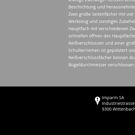
Beschichtung und herausnehmbar
Zwei große Seitenfächer mit viel
Werkzeug und sonstiges Zubehör 
Hauptfach mit verschiedenen Zw
schnellen öffnen des Hauptfaches
Reißverschlüssen und einer gro
Schulterriemen ist gepolstert und
Reißverschlussfächer können dur
Bügeldurchmesser verschlossen
Imparm SA
Industriestrasse
9300 Wittenbac