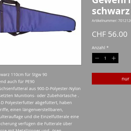
schwarz
Artikelnummer: 701212
P
CHF 56.00
Anzahl
*
hwarz 110cm für Stgw 90
nur 
end auch für PE90
üchsenfutteral aus 900-D-Polyester-Nylon
esetzten Munitions- oder Zubehörtasche .
-D Polyesterfutter abgefüttert, haben
ffe, einen längenverstellbaren,
terauflage und die Einzelfutterale eine
cherung verfügen die Futterale über
sse mit Metallzipper und -ösen.