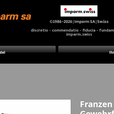
©1986-2026|Imparm SA|Swiss
discretio - commendatio - fiducia - fund
imparm.swiss
del
Ih
Franzen
Gewehrfu