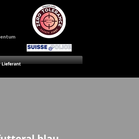
amentum
r Lieferant
tteral blau-