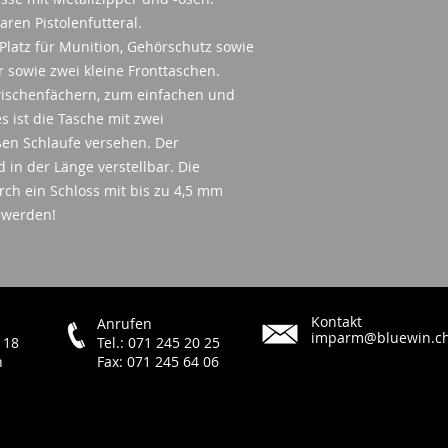
en Pistolenfutteral.
 Platz für Munition, Gehörschutz sowie
sowie zwei kleine Fronttaschen.
ischenfächern, zum einfachen und
 ist die Tasche mit zwei
ßen Schlaufe versehen. Der
 in der Länge verstellbar. Die
ch ein Schloss mit bis zu 4,5 mm
 werden!
Kontakt
Anrufen
imparm@bluewin.c
 18
Tel.: 071 245 20 25
h
Fax: 071 245 64 06