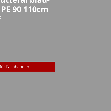
 PE 90 110cm
0
reis
für Fachhändler