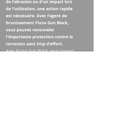
de l'abrasion ou d'un impact lors
de l'utilisation, une action rapide
est nécessaire. Avec l'agent de
brunissement Fluna Gun Black,
vous pouvez renouveler
l'importante protection contre la
corrosion sans trop d'effort.
Avec Fluna Gun Black, vous pouvez
renouveler le bleuissement
endommagé en quelques étapes
seulement. Les petites pièces
métalliques telles que les têtes de
vis peuvent être noircies avec un
brunissement rapide et des zones
plus petites peuvent recevoir la
couleur souhaitée avec Fluna Gun
Black. Le bleuissage à froid facile à
utiliser empêche l'oxydation des
zones non protégées du canon, ce