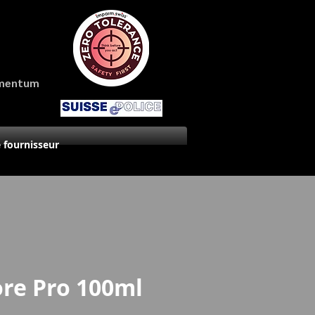
amentum
 fournisseur
ore Pro 100ml