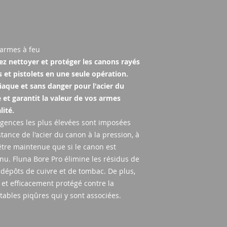
15 minutes.
Maintenant, mouill
métallique en cuivr
Pro et poussez-la d
tir. Important : Fait
'armes à feu
brosses ! Desserrez
z nettoyer et protéger les canons rayés
environ 10 mouveme
s et pistolets en une seule opération.
Enfin, essuyez plusi
aque et sans danger pour l'acier du
tampons ou des pat
éliminer les dépôts.
 et garantit la valeur de vos armes
Fluna Bore Pro resta
lité.
nécessaire.
xigences les plus élevées sont imposées
Alternativement, v
tance de l'acier du canon à la pression, à
Fluna Bore Pro du 
 être maintenue que si le canon est
puis le conserver 
nu. Fluna Bore Pro élimine les résidus de
Coating.
dépôts de cuivre et de tombac. De plus,
 et efficacement protégé contre la
tables piqûres qui y sont associées.