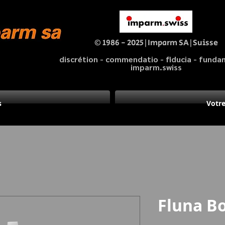
© 1986 - 2025|Imparm SA|Suisse
discrétion - commendatio - fiducia - fund
imparm.swiss
s
Votre
Fluna B