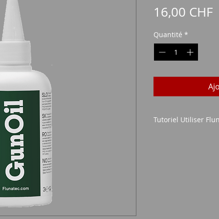
P
16,00 CHF
Quantité
*
Aj
Tutoriel Utiliser Fl
Tutoriel Utiliser Fl
Nettoyez d'abord s
Fluna Gun Degreaser
dans le canon à l'a
ou d'une brosse mét
utilisez un guide-tig
complètement et un
nettoyant liquide po