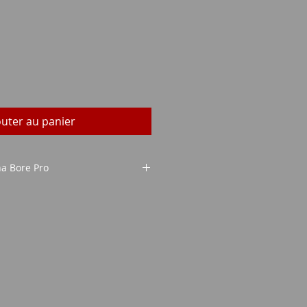
rix
outer au panier
una Bore Pro
una Bore Pro
oigneusement le canon avec
. Insérez ensuite Fluna Bore Pro
ide d'un tampon de feutre imbibé
allique humidifiée. Conseil :
e de nettoyage ! Si le baril est
iformément humidifié avec le
ur baril, laissez-le agir pendant