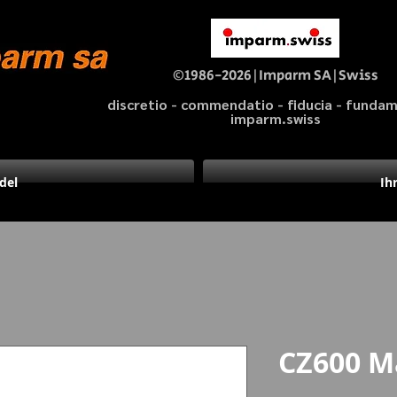
©1986-2026|Imparm SA|Swiss
discretio - commendatio - fiducia - fund
imparm.swiss
del
Ih
CZ600 M