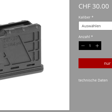
P
CHF 30.00
Kaliber
*
Auswählen
Anzahl
*
nur 
technische Daten
Typ:
Einsteckma
Kaliber
:
siehe Pr
Kapazität
: 5 Sch
Material
: Kunsts