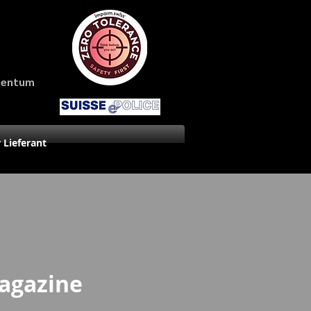
amentum
r Lieferant
agazine