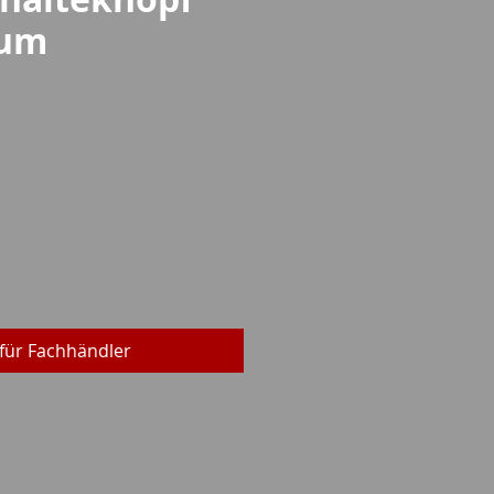
ium
reis
für Fachhändler