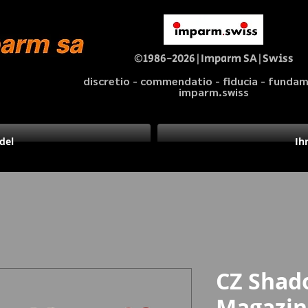
©1986-2026|Imparm SA|Swiss
discretio - commendatio - fiducia - fund
imparm.swiss
del
Ih
CZ Shad
Magazin