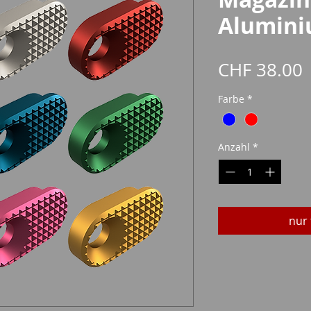
Alumin
P
CHF 38.00
Farbe
*
Anzahl
*
nur 