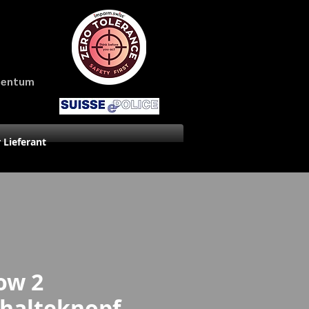
amentum
r Lieferant
ow 2
halteknopf