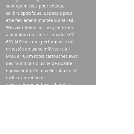
sont optimisées pour chaque
calibre spécifique. L'optique peut
être facilement montée sur le rail
Weaver intégré sur le système en
aluminium durable. Le modèle CZ
600 ALPHA a une performance de
tir testée en usine inférieure à 1
MOA à 100 m (trois cartouches avec
des munitions d'usine de qualité
équivalente). Ce modèle robuste et
facile d'entretien est
particulièrement bien adapté aux
utilisateurs qui utilisent leur
carabine au quotidien et qui
apprécient la durabilité et la
fiabilité, même dans des conditions
météorologiques défavorables.