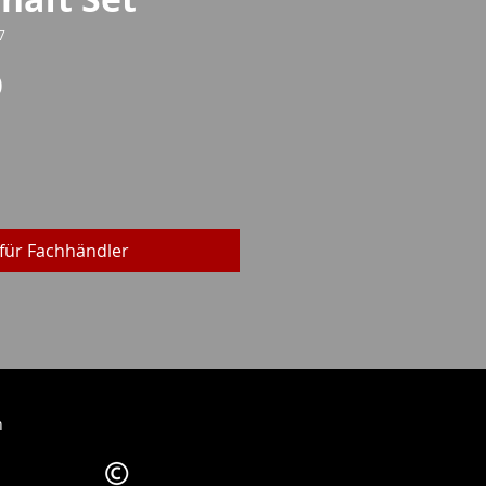
7
Preis
0
für Fachhändler
h