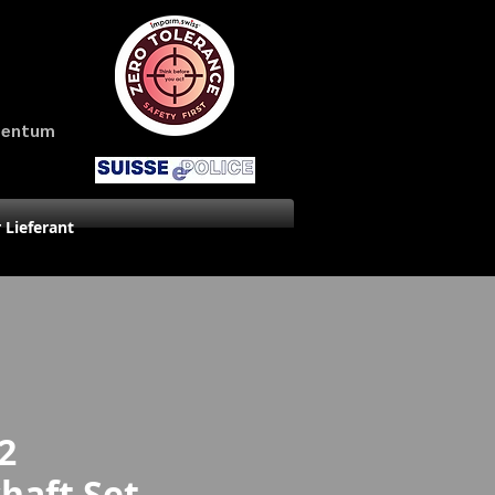
amentum
r Lieferant
2
haft Set