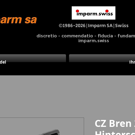
©1986-2026|Imparm SA|Swiss
discretio - commendatio - fiducia - fund
imparm.swiss
del
Ih
CZ Bren 
Hintersc