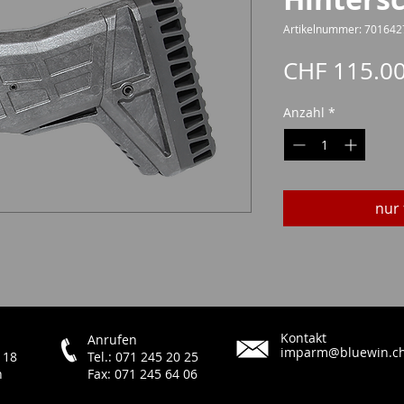
Artikelnummer: 701642
CHF 115.0
Anzahl
*
nur 
Kontakt
Anrufen
imparm@bluewin.c
 18
Tel.: 071 245 20 25
h
Fax: 071 245 64 06