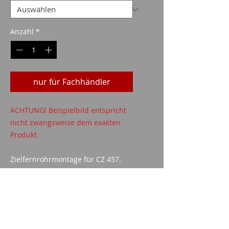
Anzahl
*
nur für Fachhändler
ACHTUNG! Beispielbild entspricht
nicht zwangsweise dem exakten
Produkt.
Zielfernrohrmontage für CZ 457.
technische Daten
Brüniert
Höhe
: 17mm