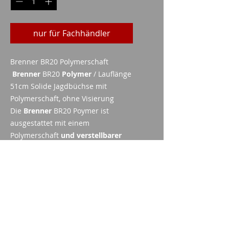
nur für Fachhändler
Brenner BR20 Polymerschaft
Brenner
BR20
Polymer
/ Lauflänge
51cm Solide Jagdbüchse mit
Polymerschaft, ohne Visierung
Die
Brenner
BR20 Poymer ist
ausgestattet mit einem
Polymerschaft
und verstellbarer
Wangenauflage.
BRE02-0025
Imparm SA
Industriestrasse 18
9300 Wittenbach