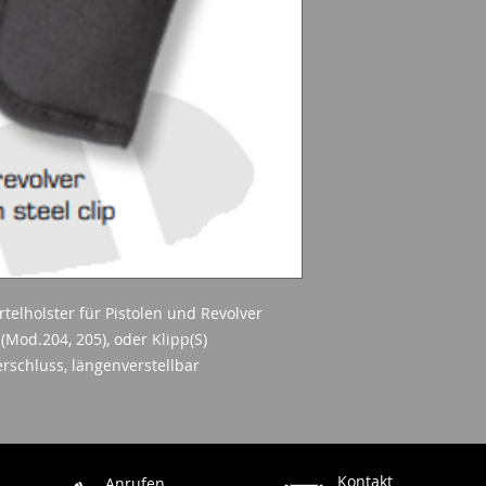
telholster für Pistolen und Revolver
(Mod.204, 205), oder Klipp(S)
Verschluss, längenverstellbar
Kontakt
Anrufen