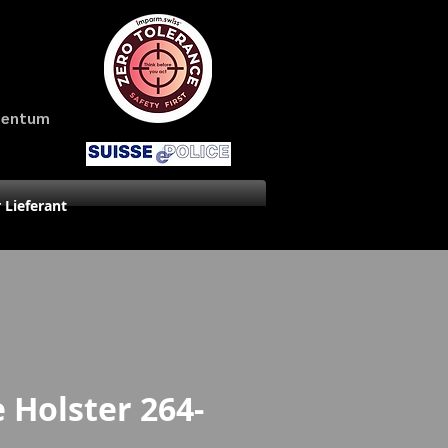
amentum
r Lieferant
e Holster 264-