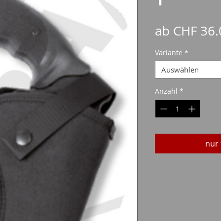
ab
CHF 36.
Variante
*
Auswählen
Anzahl
*
nur 