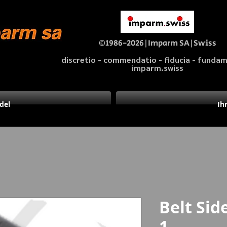
©1986-2026|Imparm SA|Swiss
discretio - commendatio - fiducia - fund
imparm.swiss
del
Ih
Belt Sid
1