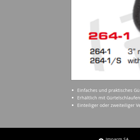
Einfaches und praktisches Gür
Erhältlich mit Gürtelschlaufen
Einteiliger oder zweiteiliger 
Imparm SA