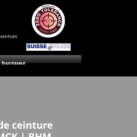
amentum
 fournisseur
de ceinture
 MCK | BHM