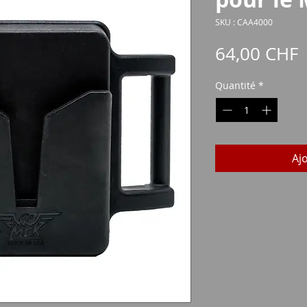
SKU : CAA4000
P
64,00 CHF
Quantité
*
Aj