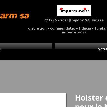
© 1986 - 2025|Imparm SA|Suisse
discrétion - commendatio - fiducia - fund
imparm.swiss
s
Votre
Holster 
pour le