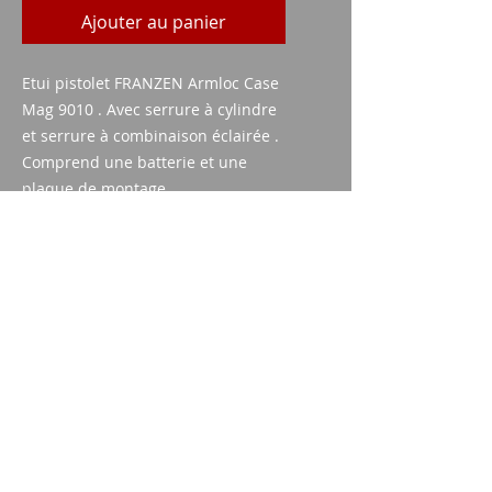
Ajouter au panier
Etui pistolet FRANZEN Armloc Case
Mag 9010 . Avec serrure à cylindre
et serrure à combinaison éclairée .
Comprend une batterie et une
plaque de montage.
Imparm SA
Industriestrasse 18
9300 Wittenbach
appel
Tel.:
071 245 20 25
Fax:
071 245 64 06
contact
imparm@bluewin.ch