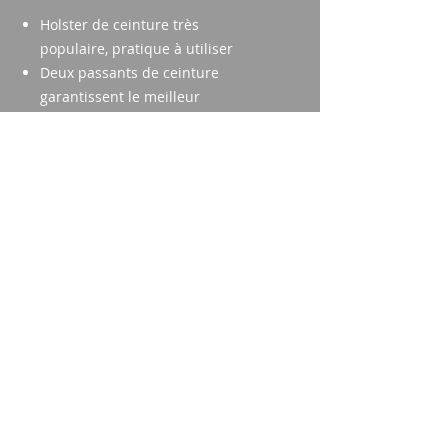
Holster de ceinture très
populaire, pratique à utiliser
Deux passants de ceinture
garantissent le meilleur
maintien
Disponible en trois tailles : petit
(201), moyen (202) et grand
(203)
Fermeture à double bouton
pression
Réglable en taille et en longueur
Imparm SA
Industriestrasse 18
9300 Wittenbach
appel