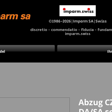
©1986-2026|Imparm SA|Swiss
discretio - commendatio - fiducia - fund
imparm.swiss
del
Ih
Abzug C
DA/SA s