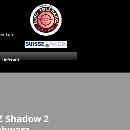
amentum
r Lieferant
Z Shadow 2
chwarz