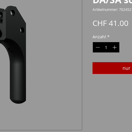
Artikelnummer: 702452
P
CHF 41.00
Anzahl
*
nur 