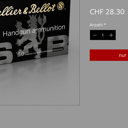
P
CHF 28.30
Anzahl
*
nur 