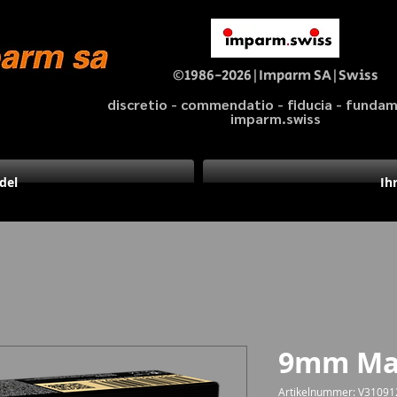
©1986-2026|Imparm SA|Swiss
discretio - commendatio - fiducia - fund
imparm.swiss
del
Ih
9mm Ma
Artikelnummer: V31091