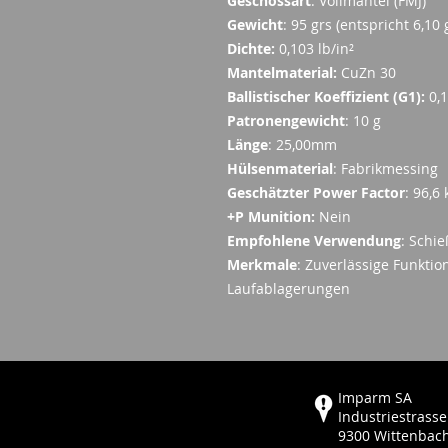
Geschossart
: Vollmantel (FMJ)
Gewicht
: 95 grs (entspricht 6,10 
Dichte:
0,103 lb/in²
Mantelmaterial:
CuZn 30
Ballistischer Koeffizient (G1):
0,
Patronengewicht
: 10 g
Länge
: 25,00mm
Hülsenmaterial
: Fabrikmessing
Geschätzter Power Factor
: 96,6 
+P Munition:
Nein
Empfohlene Verwendung
: Schi
Merkmale
: Zuverlässige Funktio
Laufablagerungen
Imparm SA
Industriestrasse
9300 Wittenbac