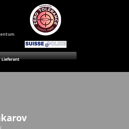
amentum
r Lieferant
karov
2