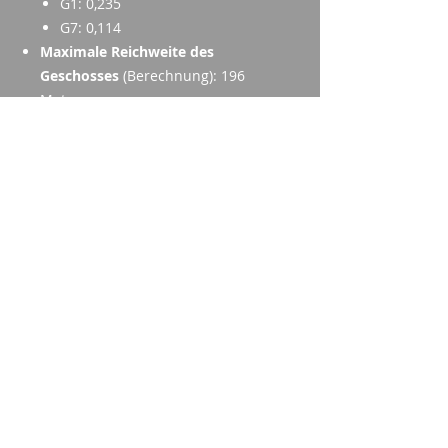
G1: 0,235
G7: 0,114
Maximale Reichweite des
Geschosses
(Berechnung): 196
Meter
Patronengewicht
: 12,7 Gramm
Länge der Patrone
: 58,70
Millimeter
Geschätzter Power Factor
:
169,0 kgr·fps
+P Munition
: Nein
Imparm SA
Industriestrasse 18
9300 Wittenbach
Anrufen
Tel.:
071 245 20 25
Fax:
071 245 64 06