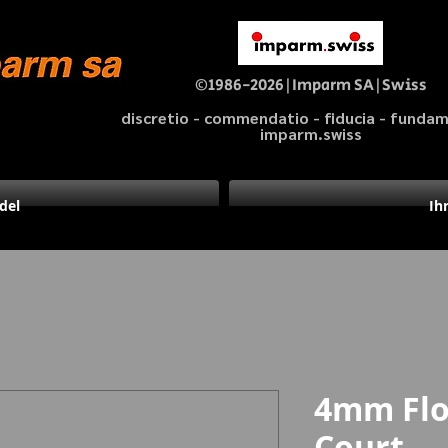
©1986-2026|Imparm SA|Swiss
discretio - commendatio - fiducia - fund
imparm.swiss
del
Ih
4mm Flo
Court