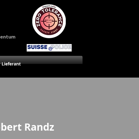
amentum
r Lieferant
bert Randz