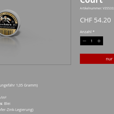
Artikelnummer: V35533
P
CHF 54.20
Anzahl
*
nur 
 (ungefähr 1,05 Gramm)
b/in²
ls
: Blei
pfer-Zink-Legierung)