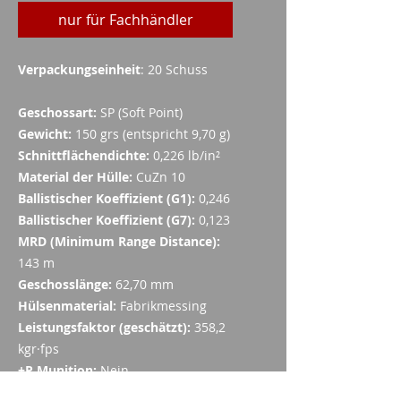
nur für Fachhändler
Verpackungseinheit
: 20 Schuss
Geschossart:
SP (Soft Point)
Gewicht:
150 grs (entspricht 9,70 g)
Schnittflächendichte:
0,226 lb/in²
Material der Hülle:
CuZn 10
Ballistischer Koeffizient (G1):
0,246
Ballistischer Koeffizient (G7):
0,123
MRD (Minimum Range Distance):
143 m
Geschosslänge:
62,70 mm
Hülsenmaterial:
Fabrikmessing
Leistungsfaktor (geschätzt):
358,2
kgr·fps
+P Munition:
Nein
Empfohlene Verwendung
: Jagd