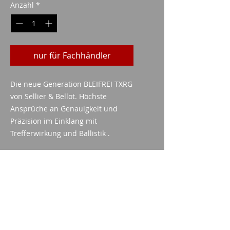
Anzahl
*
nur für Fachhändler
Die neue Generation BLEIFREI TXRG
von Sellier & Bellot. Höchste
Ansprüche an Genauigkeit und
Präzision im Einklang mit
Trefferwirkung und Ballistik .
technische Daten
KALIBER:
30-06
TYP:
TXRG
GESCHOSSGEWICHT:
165GRS /
Imparm SA
10.70G
Industriestrasse 18
MATERIAL OF JACKET: CUZN 10