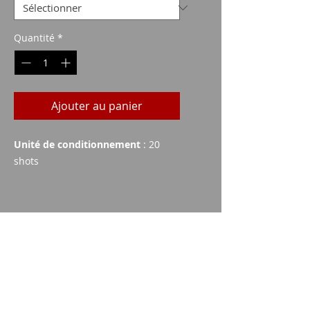
Quantité
*
Ajouter au panier
Unité de conditionnement
: 20
shots
Données techniques
Céréales
Poids
PS
130
8.4
Imparm SA