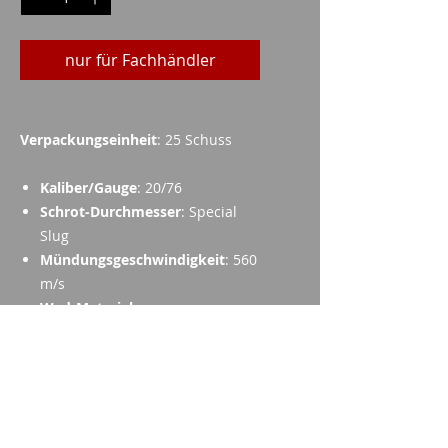
nur für Fachhändler
Verpackungseinheit
: 25 Schuss
Kaliber/Gauge
: 20/76
Schrot-Durchmesser
: Special
Slug
Mündungsgeschwindigkeit
: 560
m/s
Wad-Material
: -
Hülse
: 10.0mm Messing
Gewicht der Ladung
: 21.0g
Imparm SA