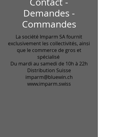
Contact -
Demandes -
Commandes
La société Imparm SA fournit
exclusivement les collectivités, ainsi
que le commerce de gros et
spécialisé
Du mardi au samedi de 10h à 22h
Distribution Suisse
imparm@bluewin.ch
www.imparm.swiss