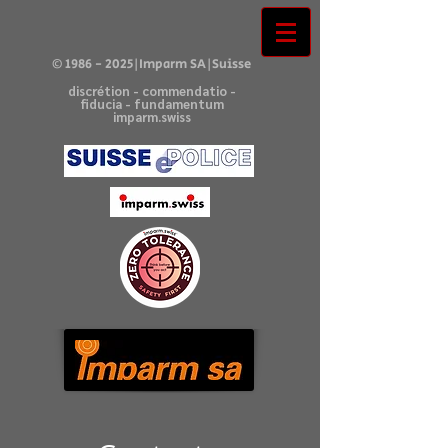
©
1986 - 2025
|Imparm SA|Suisse
discrétion - commendatio -
fiducia - fundamentum
imparm.swiss