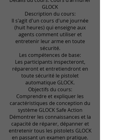
Détails du cours: Cours d'armurier
GLOCK
Description du cours:
Il s'agit d'un cours d'une journée
(huit heures) qui enseigne aux
agents comment utiliser et
entretenir leur arme en toute
sécurité.
Les compétences de base:
Les participants inspecteront,
répareront et entretiendront en
toute sécurité le pistolet
automatique GLOCK.
Objectifs du cours:
Comprendre et expliquer les
caractéristiques de conception du
système GLOCK Safe Action
Démontrer les connaissances et la
capacité de réparer, dépanner et
entretenir tous les pistolets GLOCK
en passant un examen pratique.