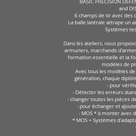
BASIC PRECISION DE
F
E
and DI
6 champs de tir avec des 
La
balle latérale attrape un a
Systèmes tes
Dans les ateliers, nous propos
armuriers, marchands d'armes, 
formation essentielle et la f
modèles de pi
Avec tous les modèles de 
génération, chaque diplômé
- pour vérifi
- Détecter les erreurs due
- changer toutes les pièces 
- pour échanger et ajoute
- MOS * à monter avec d
* MOS = Systèmes d'adapta