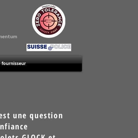
amentum
 fournisseur
est une question
nfiance
tolets GLOCK et