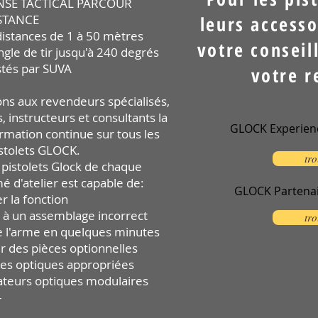
NSE TACTICAL PARCOUR
STANCE
leurs accesso
distances de 1 à 50 mètres
votre conseil
ngle de tir jusqu'à 240 degrés
tés par SUVA
votre r
ons aux revendeurs spécialisés,
instructeurs et consultants la
GLOCK Experienc
ormation continue sur tous les
stolets GLOCK.
tro
pistolets Glock de chaque
 d'atelier est capable de:
GLOCK Partena
er la fonction
s à un assemblage incorrect
tro
de l'arme en quelques minutes
r des pièces optionnelles
es optiques appropriées
teurs optiques modulaires
-