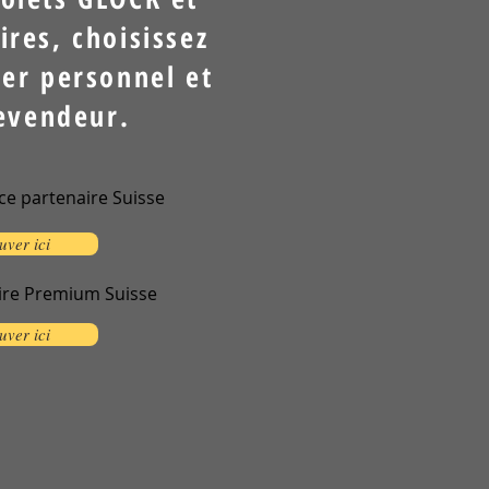
ires, choisissez
ler personnel et
evendeur.
e partenaire Suisse
uver ici
ire Premium Suisse
je
uver ici