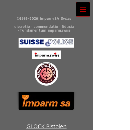
©
1986-2026
|Imparm SA|Swiss
discretio - commendatio - fiducia
- fundamentum imparm.swiss
GLOCK Pistolen