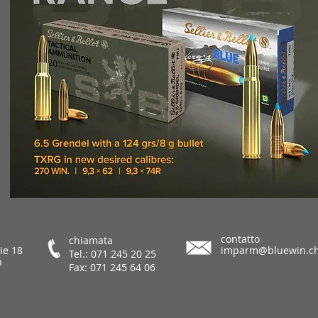
contatto
chiamata
ie 18
imparm@bluewin.c
Tel.: 071 245 20 25
h
Fax: 071 245 64 06