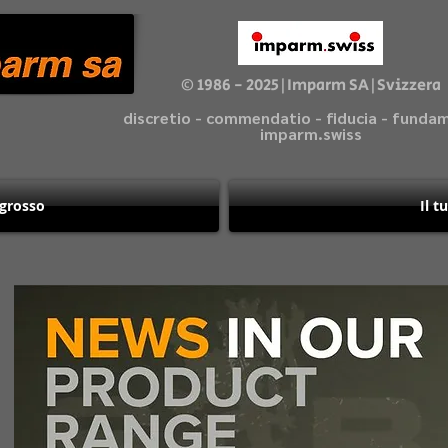
© 1986 - 2025|Imparm SA|Svizzera
discretio - commendatio - fiducia - fund
imparm.swiss
ngrosso
Il t