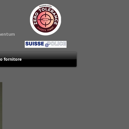
amentum
uo fornitore