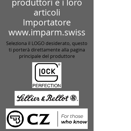
produttori e i loro
articoli
Importatore
www.imparm.swiss
Seleziona il LOGO desiderato, questo
ti porterà direttamente alla pagina
principale del produttore