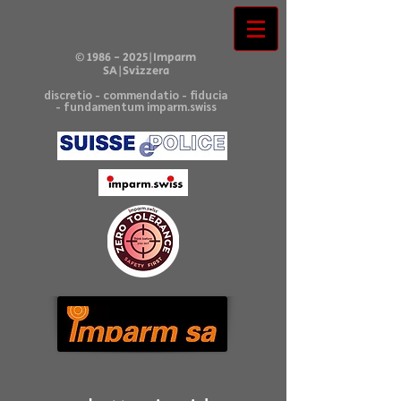
©
1986 - 2025
|Imparm
SA|Svizzera
discretio - commendatio - fiducia
- fundamentum imparm.swiss