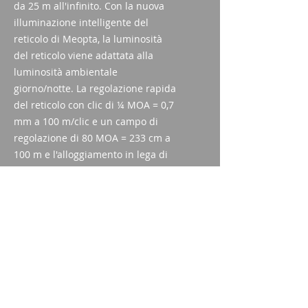
da 25 m all'infinito. Con la nuova
illuminazione intelligente del
reticolo di Meopta, la luminosità
del reticolo viene adattata alla
luminosità ambientale
giorno/notte. La regolazione rapida
del reticolo con clic di ¼ MOA = 0,7
mm a 100 m/clic e un campo di
regolazione di 80 MOA = 233 cm a
100 m e l'alloggiamento in lega di
alluminio ad alta resistenza con un
diametro del tubo centrale di 30
mm sono ulteriori caratteristiche di
questo cannocchiale.
Specifiche tecniche