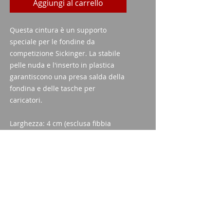
Aggiungi al carrello
Questa cintura è un supporto
speciale per le fondine da
competizione Sickinger. La stabile
pelle nuda e l'inserto in plastica
garantiscono una presa salda della
fondina e delle tasche per
caricatori.
Larghezza: 4 cm (esclusa fibbia
della cintura);
Colore nero
Imparm SA
Via delle industrie 18
9300 Wittenbach