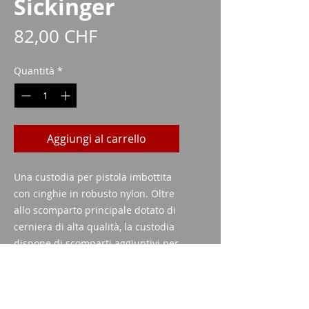
Sickinger
Prezzo
82,00 CHF
Quantità
*
Aggiungi al carrello
Una custodia per pistola imbottita
con cinghie in robusto nylon. Oltre
allo scomparto principale dotato di
cerniera di alta qualità, la custodia
dispone di scomparti aggiuntivi per
4 riviste e piccoli oggetti. La
custodia è adatta per armi con una
lunghezza della canna fino a 6".