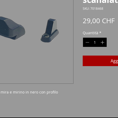
SKU: 7018468
P
29,00 CHF
Quantità
*
Agg
mira e mirino in nero con profilo