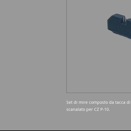
Set di mire composto da tacca di 
scanalato per CZ P-10.