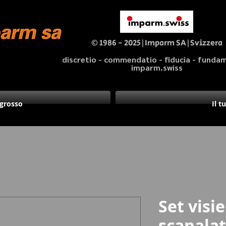
© 1986 - 2025|Imparm SA|Svizzera
discretio - commendatio - fiducia - fund
imparm.swiss
ngrosso
Il t
Set visi
scanala