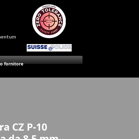
amentum
uo fornitore
era CZ P-10
ta da 8,5 mm