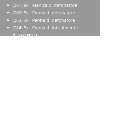
(061) 8x Manica d. detonatore
(062) 5x Piuma d. detonatore
(063) 3x Penna d. detonatore
(084) 5x Piuma d. Inizialmente
d. Serratura
(094) 5x Pigliamosche martello
(095) 5x Molla di cattura d.
martello da impatto
(096) 5x Perno di bloccaggio d.
martello da impatto
(097) 3x Molla di corsa
(098) 5x Cambia
(101) 5x Blocca
(109) 10x Elemento elastico
(116) 5x Perno della leva di
bloccaggio
(117) 10x anello di ritenzione
2x Assemblaggio del pistone