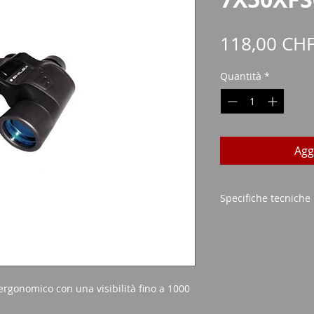
118,00 CH
Quantità
*
Agg
Specifiche tecniche
Dimensione lent
Ingrandimento pos
lente blu
Visibilità fino a 
rgonomico con una visibilità fino a 1000