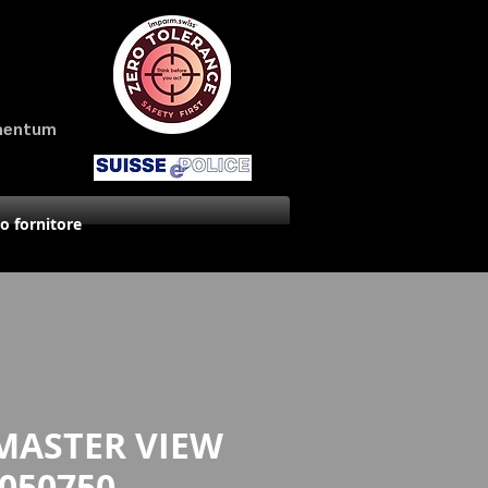
amentum
uo fornitore
MASTER VIEW
050750