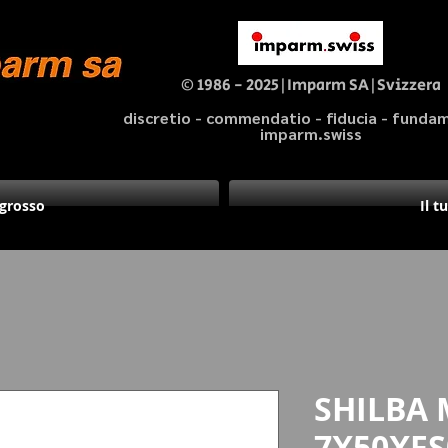
© 1986 - 2025|Imparm SA|Svizzera
discretio - commendatio - fiducia - fund
imparm.swiss
ngrosso
Il t
SHILBA 
7X50XFS