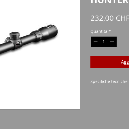
232,00 CH
Quantità
*
Agg
Specifiche tecniche
Dimensione lente:
Possibile ingrandim