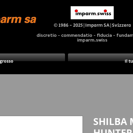
© 1986 - 2025|Imparm SA|Svizzera
discretio - commendatio - fiducia - fund
imparm.swiss
ngrosso
Il t
SHILBA
HUNTER 