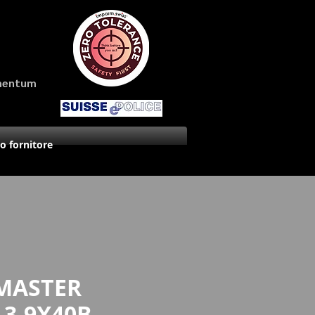
amentum
uo fornitore
 MASTER
3-9X40B