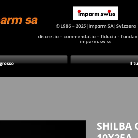
© 1986 - 2025|Imparm SA|Svizzera
discretio - commendatio - fiducia - fund
imparm.swiss
ngrosso
Il t
SHILBA
10X25A