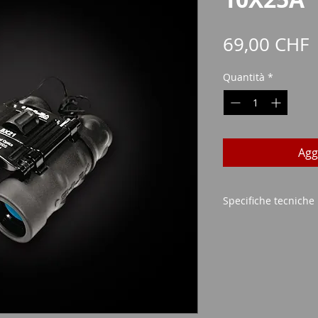
P
69,00 CHF
Quantità
*
Agg
Specifiche tecniche
Potenza: 10x
Diametro dell'ob
Campo visivo: 10
Lente: blu