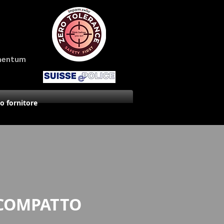
amentum
uo fornitore
 COMPATTO