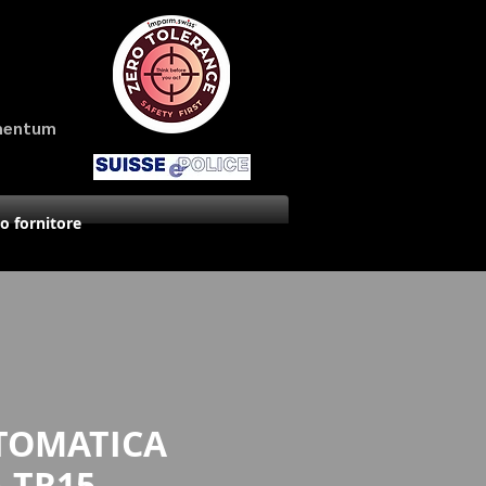
amentum
uo fornitore
TOMATICA
 TR15