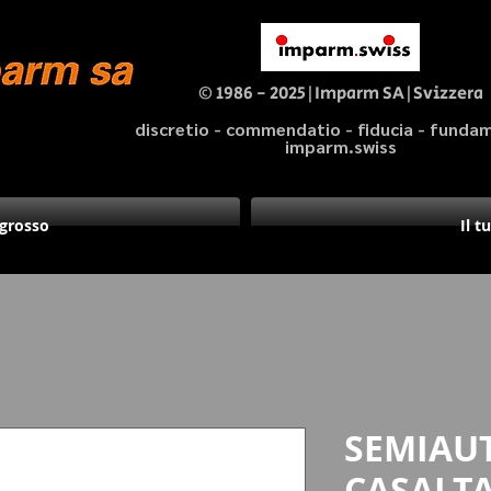
© 1986 - 2025|Imparm SA|Svizzera
discretio - commendatio - fiducia - fund
imparm.swiss
ngrosso
Il t
SEMIAU
CASALTA