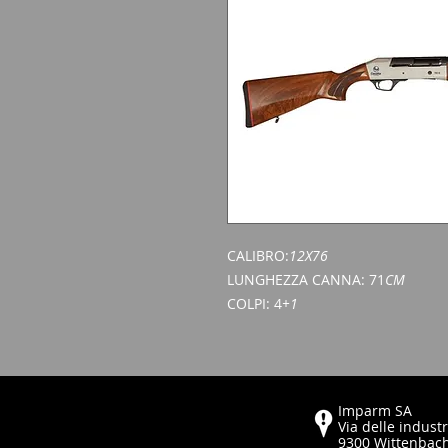
CALIBRO:
12X76
LUNGHEZZA CANNA: 71
CM
COLPI: 4
+1
Imparm SA
Via delle industr
9300 Wittenbac