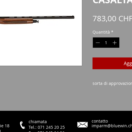
783,00 CH
Quantità
*
Agg
sorta di approvazio
Certificato di ac
Carta d'identità/p
contatto
chiamata
ie 18
imparm@bluewin.c
Tel.: 071 245 20 25
h