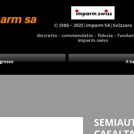
© 1986 - 2025|Imparm SA|Svizzera
discretio - commendatio - fiducia - fund
imparm.swiss
ngrosso
Il t
SEMIAU
CASALTA