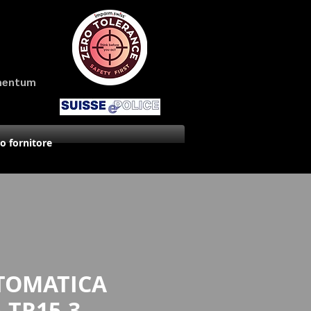
amentum
uo fornitore
TOMATICA
 TR15-3