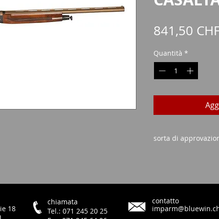
841,50 CH
Quantità
*
Agg
sorta di approvazio
Certificato di ac
Carta d'identità/p
contatto
chiamata
ie 18
imparm@bluewin.c
Tel.: 071 245 20 25
h