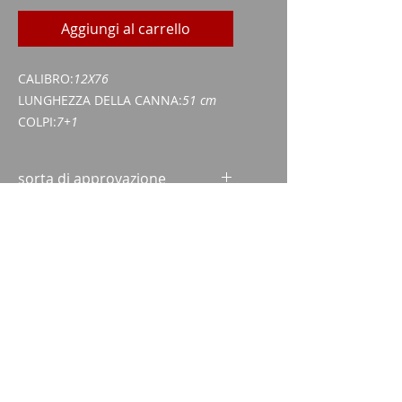
Aggiungi al carrello
CALIBRO:
12X76
LUNGHEZZA DELLA CANNA:
51 cm
COLPI:
7+1
sorta di approvazione
Certificato di acquisizione di armi
(WES)
Carta d'identità/passaporto
Imparm SA
Via delle industrie 18
9300 Wittenbach
chiamata
Tel.:
071 245 20 25
Fax:
071 245 64 06