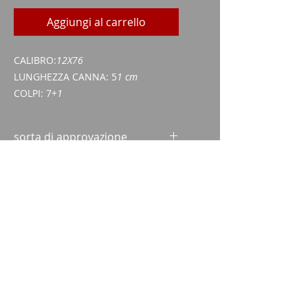
Aggiungi al carrello
CALIBRO:
12X76
LUNGHEZZA CANNA: 5
1 cm
COLPI: 7
+1
sorta di approvazione
Certificato di acquisizione di armi
(WES)
Carta d'identità/passaporto
Imparm SA
Via delle industrie 18
9300 Wittenbach
chiamata
Tel.:
071 245 20 25
Fax:
071 245 64 06