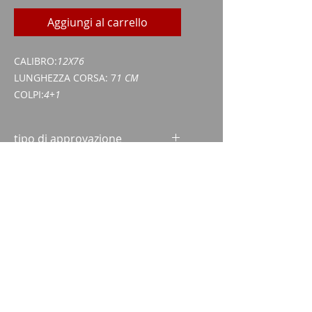
Aggiungi al carrello
CALIBRO:
12X76
LUNGHEZZA CORSA: 7
1 CM
COLPI:
4+1
tipo di approvazione
Licenza di acquisto di armi (WES)
Carta d'identità/passaporto
Imparm SA
Via delle industrie 18
9300 Wittenbach
chiamata
Tel.:
071 245 20 25
Fax:
071 245 64 06