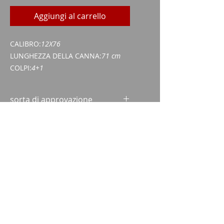
Aggiungi al carrello
CALIBRO:
12X76
LUNGHEZZA DELLA CANNA:
71 cm
COLPI:
4+1
sorta di approvazione
Certificato di acquisizione di armi
(WES)
Carta d'identità/passaporto
Imparm SA
Via delle industrie 18
9300 Wittenbach
chiamata
Tel.:
071 245 20 25
Fax:
071 245 64 06