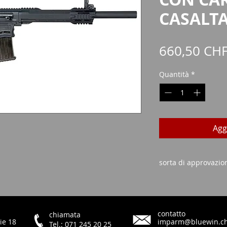
CASALTA
660,50 CH
Quantità
*
Agg
sorta di approvazio
Certificato di ac
Carta d'identità/p
contatto
chiamata
ie 18
imparm@bluewin.c
Tel.: 071 245 20 25