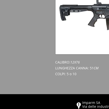
CALIBRO:
12X76
LUNGHEZZA CANNA: 51
CM
COLPI: 5 o 10
Imparm SA
Via delle industr