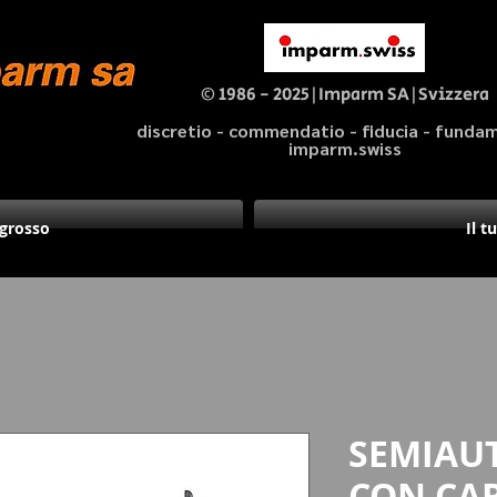
© 1986 - 2025|Imparm SA|Svizzera
discretio - commendatio - fiducia - fund
imparm.swiss
ngrosso
Il t
SEMIAU
CON CA