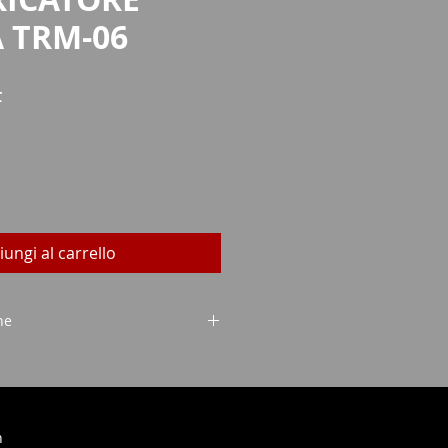
 TRM-06
Prezzo
F
iungi al carrello
ne
quisizione di armi (WES)
assaporto
h