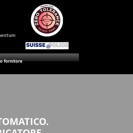
amentum
uo fornitore
TOMATICO.
RICATORE