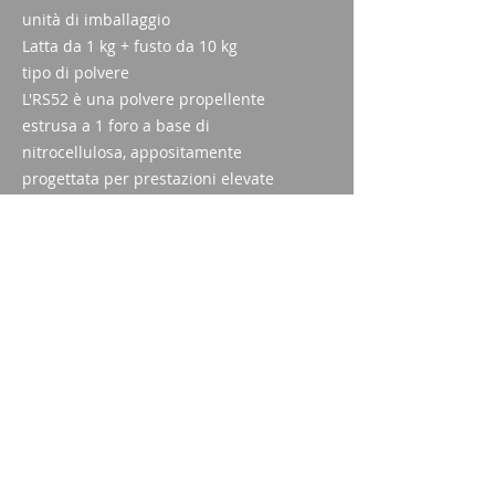
unità di imballaggio
Latta da 1 kg + fusto da 10 kg
tipo di polvere
L'RS52 è una polvere propellente
estrusa a 1 foro a base di
nitrocellulosa, appositamente
progettata per prestazioni elevate
in un processo di impregnazione
unico con nitroglicerina.
vita di sicurezza
Se conservata correttamente, la
polvere propellente può essere
utilizzata in sicurezza fino a 10
anni.
Art. 2005.1599
Imparm SA