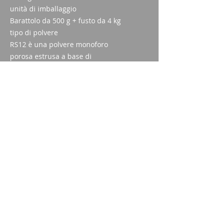
unità di imballaggio
Barattolo da 500 g + fusto da 4 kg
tipo di polvere
RS12 è una polvere monoforo
porosa estrusa a base di
nitrocellulosa.
vita di sicurezza
Se conservata correttamente, la
polvere propellente può essere
utilizzata in sicurezza fino a 10
anni.
Articolo 2005.1628
Imparm SA
Via delle industrie 18
9300 Wittenbach