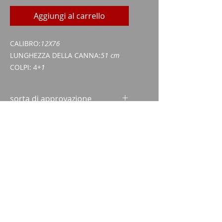
Aggiungi al carrello
CALIBRO:
12X76
LUNGHEZZA DELLA CANNA:
51 cm
COLPI: 4
+1
sorta di approvazione
Certificato di acquisizione di armi
(WES)
Carta d'identità/passaporto
Imparm SA
Via delle industrie 18
9300 Wittenbach
chiamata
Tel.:
071 245 20 25
Fax:
071 245 64 06