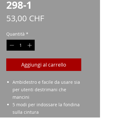
298-1
Prezzo
53,00 CHF
Quantità
*
Aggiungi al carrello
Ambidestro e facile da usare sia
per utenti destrimani che
mancini
5 modi per indossare la fondina
sulla cintura
Chiusura protetta da doppio
involucro
Chiusura rapida in due pezzi,